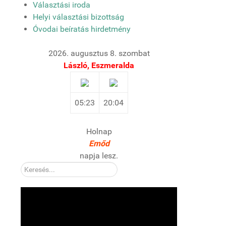
Választási iroda
Helyi választási bizottság
Óvodai beíratás hirdetmény
2026. augusztus 8. szombat
László, Eszmeralda
05:23
20:04
Holnap
Emőd
napja lesz.
Kereső: