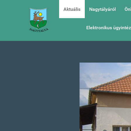
Aktuális
Nagytályáról
Ön
Elektronikus ügyinté