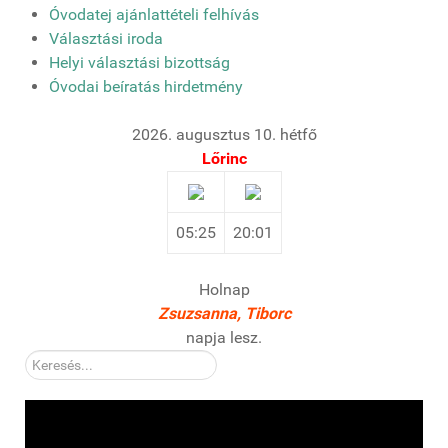
Óvodatej ajánlattételi felhívás
Választási iroda
Helyi választási bizottság
Óvodai beíratás hirdetmény
2026. augusztus 10. hétfő
Lőrinc
05:25
20:01
Holnap
Zsuzsanna, Tiborc
napja lesz.
Kereső: