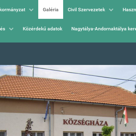
kormányzat
Galéria
Civil Szervezetek
Haszn
zés
Közérdekű adatok
Nagytálya-Andornaktálya ker