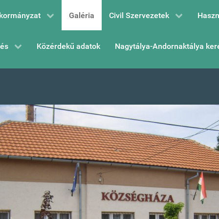
kormányzat
Galéria
Civil Szervezetek
Haszn
zés
Közérdekű adatok
Nagytálya-Andornaktálya ker