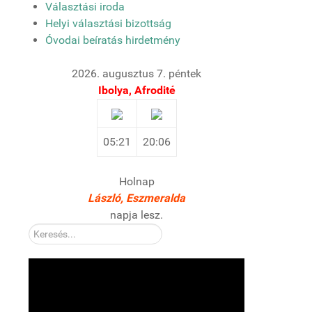
Választási iroda
Helyi választási bizottság
Óvodai beíratás hirdetmény
2026. augusztus 7. péntek
Ibolya, Afrodité
05:21
20:06
Holnap
László, Eszmeralda
napja lesz.
Kereső: